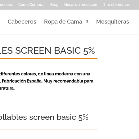
ocenos
Cómo Comprar
Blog
Guías de medición
0 elementos
Cabeceros
Ropa de Cama
Mosquiteras
ES SCREEN BASIC 5%
 diferentes colores, de linea moderna con una
a. Fabricación España. Muy recomendable para
eratura.
ollables screen basic 5%