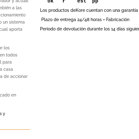
vador y actual
mbién a las
Los productos deKore cuentan con una garantía 
accionamiento
Plazo de entrega 24/48 horas + Fabricación
o un sistema
Periodo de devolución durante los 14 días siguie
cual aporta
e los
 en todos
l para
la casa
ra de accionar
cado en
s y