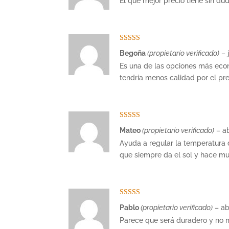
El que mejor precio tiene sin dud
Valorado con
Begoña
(propietario verificado)
–
5
de 5
Es una de las opciones más eco
tendría menos calidad por el pre
Valorado con
Mateo
(propietario verificado)
–
ab
5
de 5
Ayuda a regular la temperatura d
que siempre da el sol y hace mu
Valorado con
Pablo
(propietario verificado)
–
ab
5
de 5
Parece que será duradero y no m