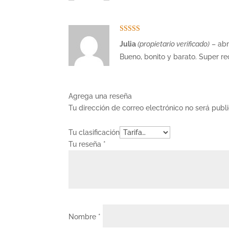
Valorado con
Julia
(propietario verificado)
–
abr
5
de 5
Bueno, bonito y barato. Super 
Agrega una reseña
Tu dirección de correo electrónico no será publ
Tu clasificación
Tu reseña
*
Nombre
*