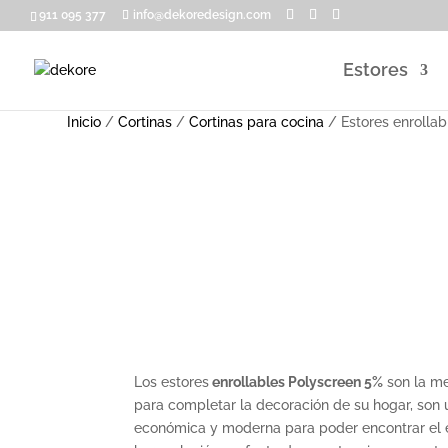
911 095 377
info@dekoredesign.com
Estores
Inicio
/
Cortinas
/
Cortinas para cocina
/ Estores enrollab
Los estores
enrollables Polyscreen 5%
son la me
para completar la decoración de su hogar, son
económica y moderna para poder encontrar el eq