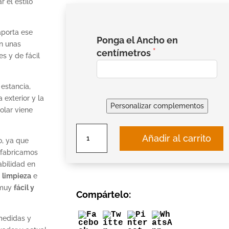
r el estilo
porta ese
Ponga el Ancho en
on unas
centímetros
es y de fácil
 estancia,
 exterior y la
Personalizar complementos
olar viene
Estores
Añadir al carrito
o, ya que
enrollables
e fabricamos
screen
bilidad en
basic
a
limpieza
e
5%
a muy
fácil y
cantidad
Compártelo:
 medidas y