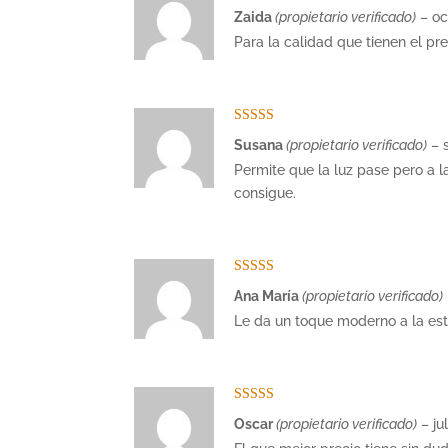
Valorado con
Zaida
(propietario verificado)
–
oc
5
de 5
Para la calidad que tienen el pr
Valorado con
Susana
(propietario verificado)
–
5
de 5
Permite que la luz pase pero a 
consigue.
Valorado con
Ana María
(propietario verificado)
5
de 5
Le da un toque moderno a la est
Valorado con
Oscar
(propietario verificado)
–
ju
5
de 5