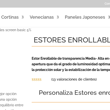
Con
Cortinas
Venecianas
Paneles Japoneses
les screen basic 5%
ESTORES ENROLLABL
Estor Enrollable de transparencia Media- Alta en
apertura que da el grado de luminosidad optim
la protección solar y la estabilización de la temp
(
13
valoraciones de clientes)
Valorado con
5.00
de 5 en
Personaliza Estores enr
base a
jor opción
valoraciones
de clientes
 una opción
uilibrio entre