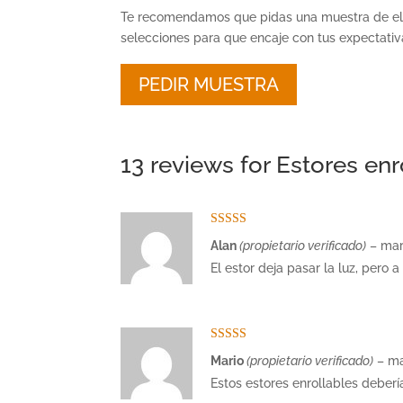
Te recomendamos que pidas una muestra de el
selecciones para que encaje con tus expectativ
PEDIR MUESTRA
13 reviews for
Estores enr
Valorado con
Alan
(propietario verificado)
–
mar
5
de 5
El estor deja pasar la luz, pero
Valorado con
Mario
(propietario verificado)
–
ma
5
de 5
Estos estores enrollables deber