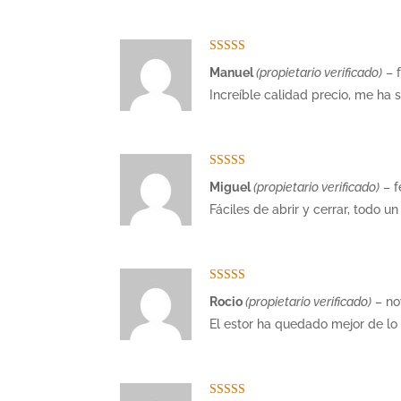
Valorado con
Manuel
(propietario verificado)
–
5
de 5
Increíble calidad precio, me ha
Valorado con
Miguel
(propietario verificado)
–
f
5
de 5
Fáciles de abrir y cerrar, todo un
Valorado con
Rocio
(propietario verificado)
–
no
5
de 5
El estor ha quedado mejor de lo