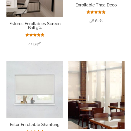
Enrollable Thea Deco
Valorado
56.62€
con
Estores Enrollables Screen
5.00
Bali 5%
de 5
Valorado
41.94€
con
5.00
de 5
Estor Enrollable Shantung