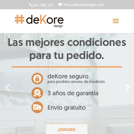
911 095 377
info@dekoredesign.com