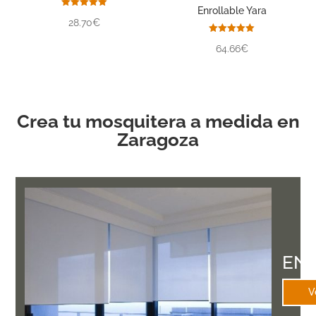
Enrollable Yara
Valorado
28.70€
con
5.00
de 5
Valorado
64.66€
con
5.00
de 5
Crea tu mosquitera a medida en
Zaragoza
EN
V