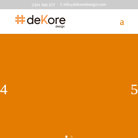
911 095 377
info@dekoredesign.com