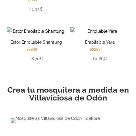
de 5
Valorado con
41.94€
5.00
de 5
Estor Enrollable Shantung
Enrollable Yara
Valorado con
Valorado con
28.70€
64.66€
5.00
5.00
de 5
de 5
Crea tu mosquitera a medida en
Villaviciosa de Odón