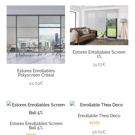
Estores Enrollables Screen
1%
34.67€
Estores Enrollables
Polyscreen Cristal
44.09€
Enrollable Thea Deco
Estores Enrollables Screen
Bali 5%
Valorado con
56.62€
5.00