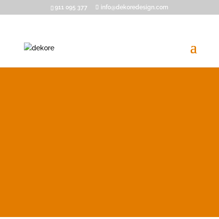
911 095 377
info@dekoredesign.com