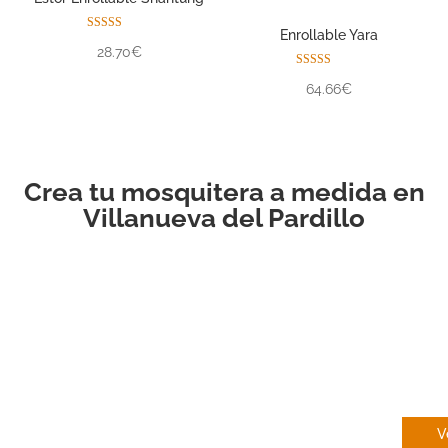
Enrollable Yara
Valorado con
28.70€
5.00
de 5
Valorado con
64.66€
5.00
de 5
Crea tu mosquitera a medida en
Villanueva del Pardillo
EN
V