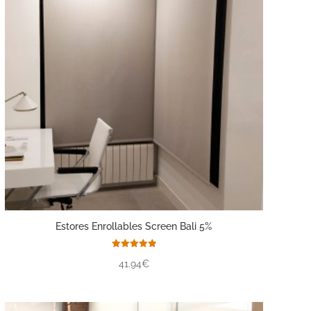
Estores Enrollables Screen Bali 5%
Valorado
41.94€
con
5.00
de 5