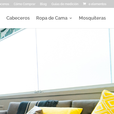
ocenos
Cómo Comprar
Blog
Guías de medición
0 elementos
Cabeceros
Ropa de Cama
Mosquiteras