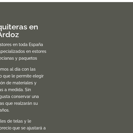
uiteras en
 Ardoz
estores en toda España
pecializados en estores
necianas y paquetos
mos al día con las
lo que le permite elegir
ión de materiales y
as a medida. Sin
gusta conservar una
las que realzarán su
años.
es de telas y le
precio que se ajustará a