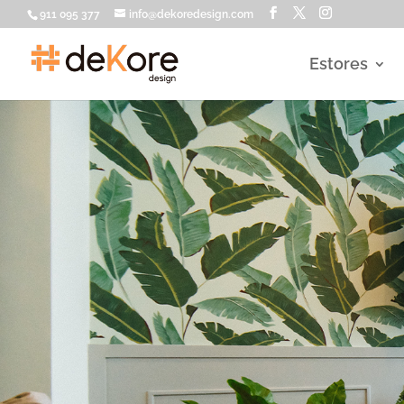
911 095 377
info@dekoredesign.com
Estores