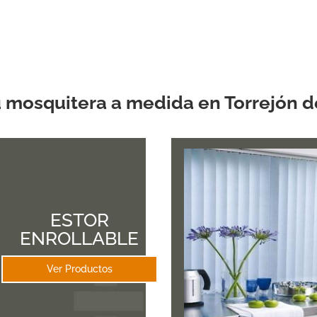
5.00
de 5
u mosquitera a medida en Torrejón d
ESTOR
ENROLLABLE
Ver Productos