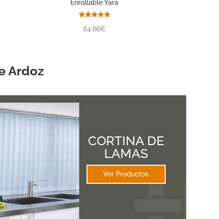
Enrollable Yara
Valorado
64.66€
con
5.00
de 5
e Ardoz
CORTINA DE
LAMAS
Ver Productos