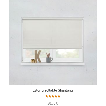
Estor Enrollable Shantung
Valorado
28.70€
con