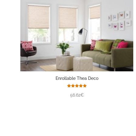
Enrollable Thea Deco
Valorado
56.62€
con
5.00
de 5