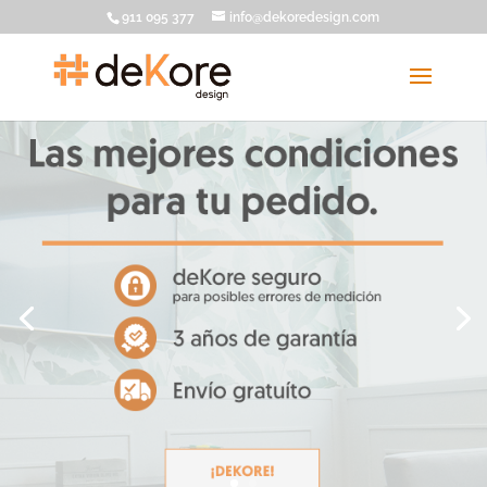
911 095 377
info@dekoredesign.com