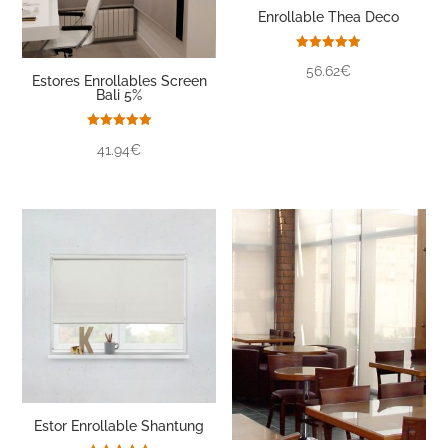
Enrollable Thea Deco
Valorado
56.62€
con
Estores Enrollables Screen
5.00
Bali 5%
de 5
Valorado
41.94€
con
5.00
de 5
Estor Enrollable Shantung