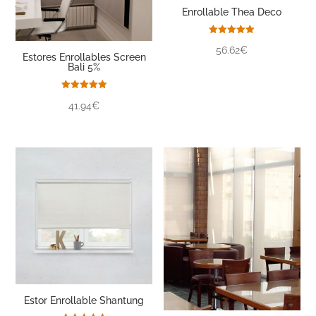
Enrollable Thea Deco
Valorado
56.62€
con
Estores Enrollables Screen
5.00
Bali 5%
de 5
Valorado
41.94€
con
5.00
de 5
Estor Enrollable Shantung