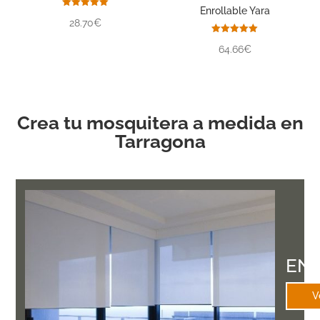
Enrollable Yara
Valorado
28.70€
con
5.00
de 5
Valorado
64.66€
con
5.00
de 5
Crea tu mosquitera a medida en
Tarragona
EN
V