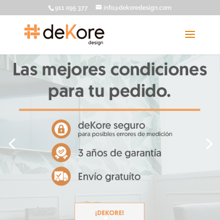
911 095 377
info@dekoredesign.com