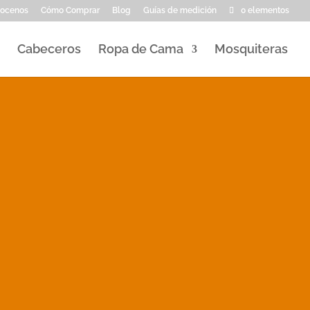
ocenos
Cómo Comprar
Blog
Guías de medición
0 elementos
Cabeceros
Ropa de Cama
Mosquiteras