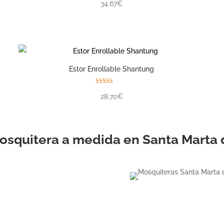
34.67€
Estor Enrollable Shantung
Valorado con
28.70€
5.00
de 5
osquitera a medida en Santa Marta
ESTOR