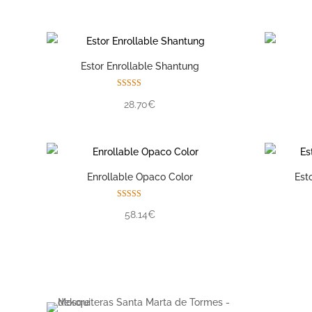
Estor Enrollable Shantung
Valorado con
28.70€
5.00
de 5
Enrollable Opaco Color
Est
Valorado con
58.14€
5.00
de 5