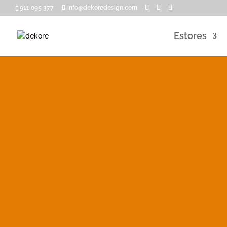
911 095 377
info@dekoredesign.com
Estores