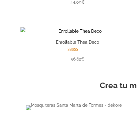
44.09€
Enrollable Thea Deco
Valorado con
56.62€
5.00
de 5
Crea tu m