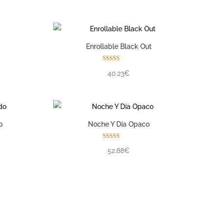
de 5
Enrollable Black Out
Valorado con
40.23€
5.00
de 5
o
Noche Y Día Opaco
Valorado con
52.88€
5.00
de 5