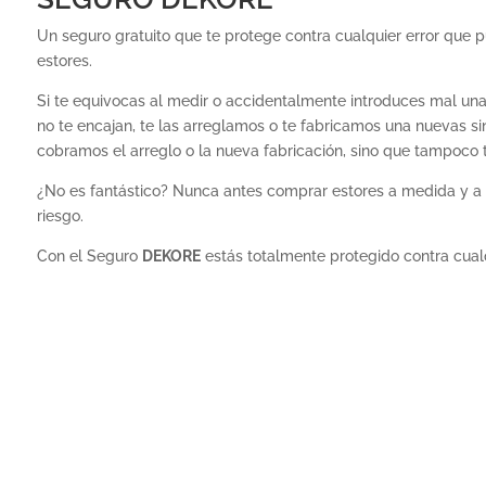
Un seguro gratuito que te protege contra cualquier error que
estores.
Si te equivocas al medir o accidentalmente introduces mal una
no te encajan, te las arreglamos o te fabricamos una nuevas sin
cobramos el arreglo o la nueva fabricación, sino que tampoco 
¿No es fantástico? Nunca antes comprar estores a medida y a u
riesgo.
Con el Seguro
DEKORE
estás totalmente protegido contra cualq
Neces
tus e
Sant
Torm