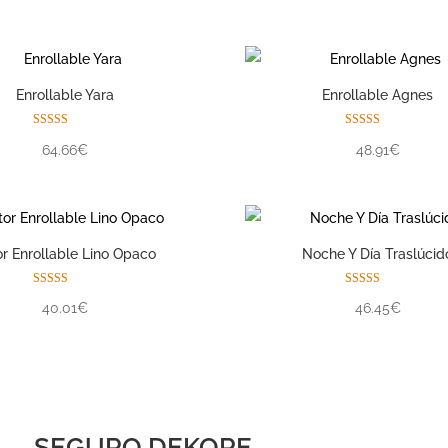
de 5
Enrollable Yara
Enrollable Agnes
Valorado con
Valorado con
64.66€
48.91€
5.00
5.00
de 5
de 5
or Enrollable Lino Opaco
Noche Y Día Traslúcid
Valorado con
Valorado con
40.01€
46.45€
5.00
5.00
de 5
de 5
SEGURO DEKORE