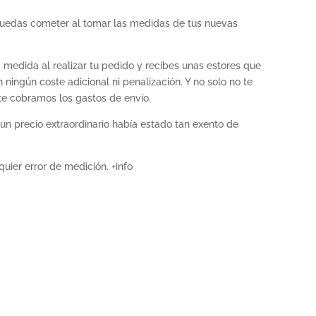
 puedas cometer al tomar las medidas de tus nuevas
 medida al realizar tu pedido y recibes unas estores que
 ningún coste adicional ni penalización. Y no solo no te
te cobramos los gastos de envío.
n precio extraordinario había estado tan exento de
uier error de medición. +info
itas instalar
sterillas en
a Marta de
es