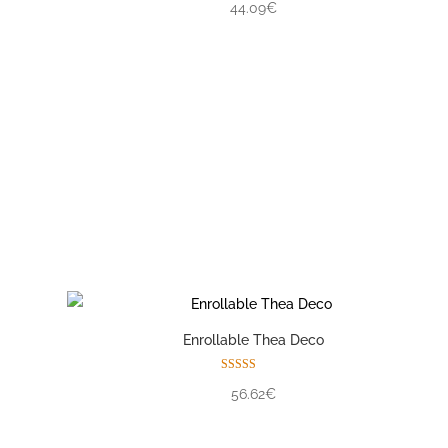
44.09€
Enrollable Thea Deco
Valorado con
56.62€
5.00
de 5