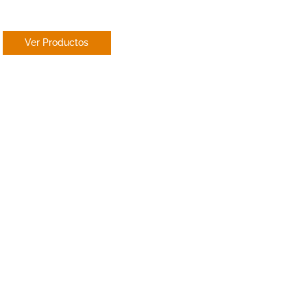
JAPONES
Ver Productos
Dekore Mosq
Santa Colo
Gramenet
Dekore distribuye sus 
desde 2018. Estamos es
a medida, cortinas, ve
En Dekore nos mantene
últimas telas y estilos, 