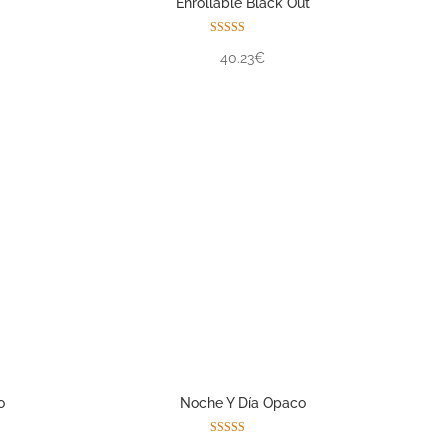
Enrollable Black Out
Valorado con
40.23€
5.00
de 5
o
Noche Y Día Opaco
Valorado con