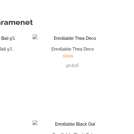
Gramenet
Bali 5%
Enrollable Thea Deco
Valorado con
56.62€
5.00
de 5