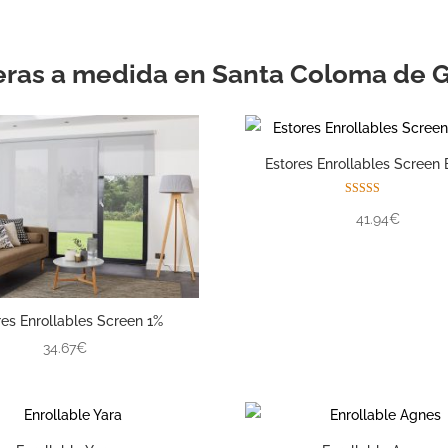
eras a medida en Santa Coloma de 
Estores Enrollables Screen 
Valorado con
41.94€
5.00
de 5
res Enrollables Screen 1%
34.67€