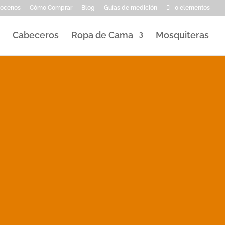
ocenos
Cómo Comprar
Blog
Guías de medición
0 elementos
Cabeceros
Ropa de Cama
Mosquiteras