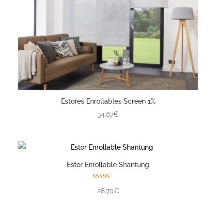
Estores Enrollables Screen 1%
34.67€
Estor Enrollable Shantung
Valorado con
28.70€
5.00
de 5