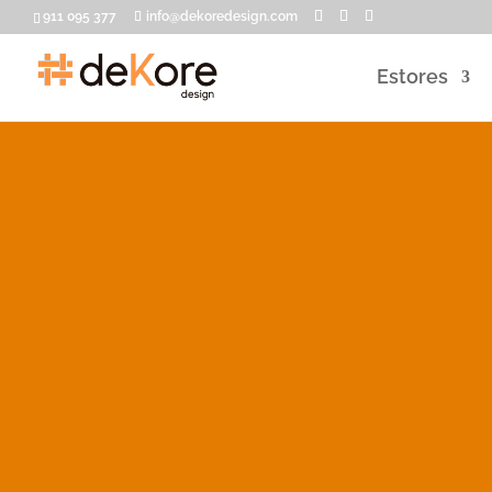
911 095 377
info@dekoredesign.com
Estores