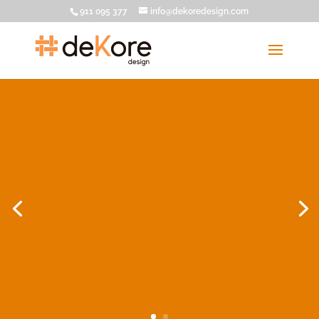
911 095 377
info@dekoredesign.com