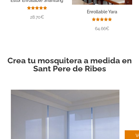
Estor Enrollable Shantung
Enrollable Yara
Valorado
28.70€
con
5.00
de 5
Valorado
64.66€
con
5.00
de 5
Crea tu mosquitera a medida en
Sant Pere de Ribes
EN
V