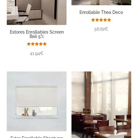
Enrollable Thea Deco
Valorado
56.62€
con
Estores Enrollables Screen
5.00
Bali 5%
de 5
Valorado
41.94€
con
5.00
de 5