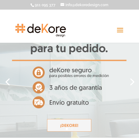
911 095 377
info@dekoredesign.com