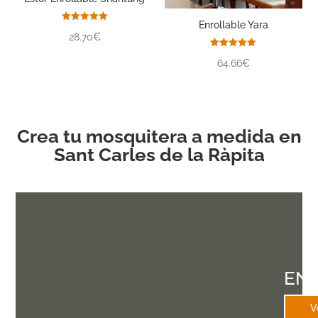
Enrollable Yara
Valorado
28.70€
con
5.00
de 5
Valorado
64.66€
con
5.00
de 5
Crea tu mosquitera a medida en
Sant Carles de la Ràpita
EN
V