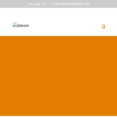
911 095 377
info@dekoredesign.com