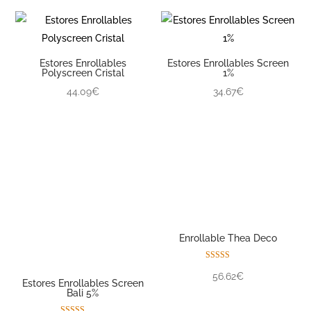
Estores Enrollables
Estores Enrollables Screen
Polyscreen Cristal
1%
44.09€
34.67€
Enrollable Thea Deco
Valorado con
56.62€
5.00
Estores Enrollables Screen
de 5
Bali 5%