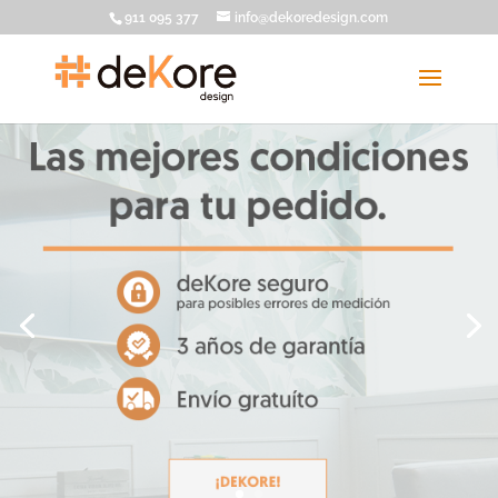
911 095 377
info@dekoredesign.com