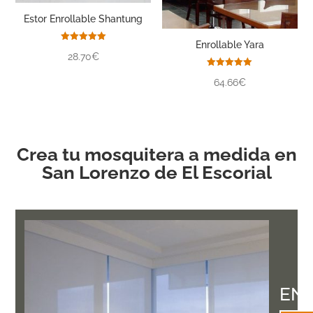
Estor Enrollable Shantung
Enrollable Yara
Valorado
28.70€
con
5.00
de 5
Valorado
64.66€
con
5.00
de 5
Crea tu mosquitera a medida en
San Lorenzo de El Escorial
EN