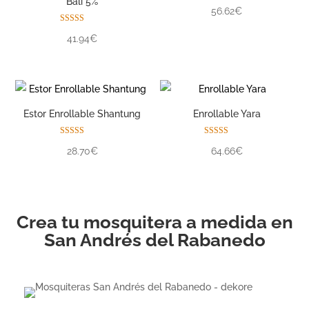
Bali 5%
Valorado con
56.62€
5.00
de 5
Valorado con
41.94€
5.00
de 5
Estor Enrollable Shantung
Enrollable Yara
Valorado con
Valorado con
28.70€
64.66€
5.00
5.00
de 5
de 5
Crea tu mosquitera a medida en
San Andrés del Rabanedo