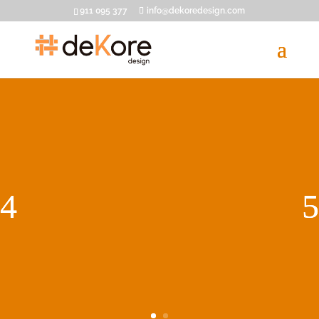
911 095 377
info@dekoredesign.com