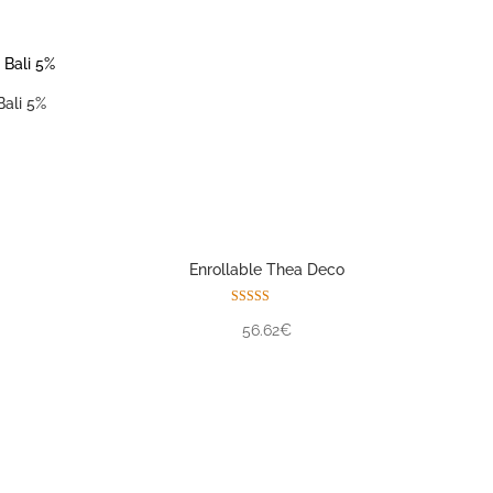
Bali 5%
Enrollable Thea Deco
Valorado con
56.62€
5.00
de 5