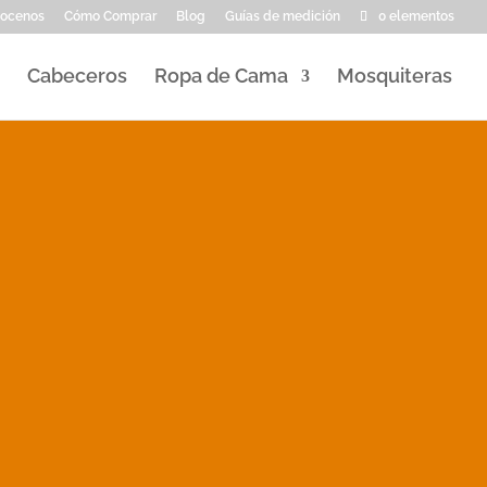
ocenos
Cómo Comprar
Blog
Guías de medición
0 elementos
Cabeceros
Ropa de Cama
Mosquiteras