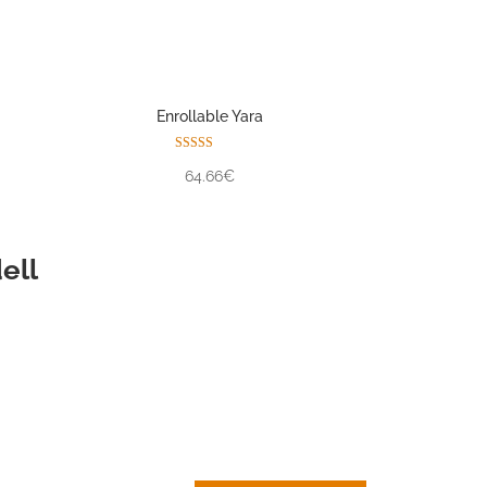
Enrollable Yara
Valorado con
64.66€
5.00
de 5
ell
CORTINA DE
LAMAS