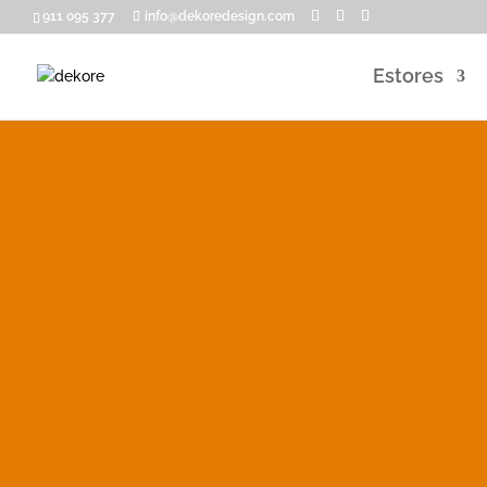
911 095 377
info@dekoredesign.com
Estores