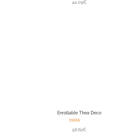
44.09€
Enrollable Thea Deco
Valorado con
56.62€
5.00
de 5