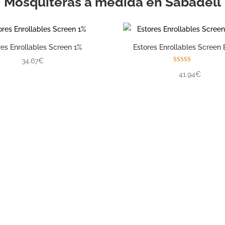
Mosquiteras a medida en Sabadell
res Enrollables Screen 1%
Estores Enrollables Screen 
34.67€
Valorado con
41.94€
5.00
de 5