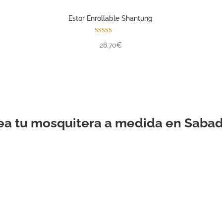
Estor Enrollable Shantung
Valorado con
28.70€
5.00
de 5
ea tu mosquitera a medida en Sabad
ESTOR
ENROLLABLE