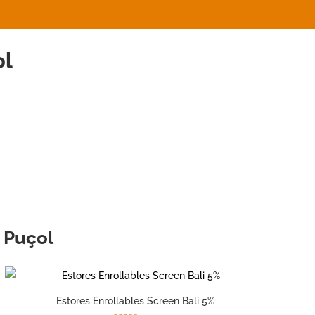
ol
n Puçol
Estores Enrollables Screen Bali 5%