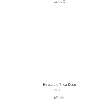
44.09€
Enrollable Thea Deco
Valorado con
56.62€
5.00
de 5