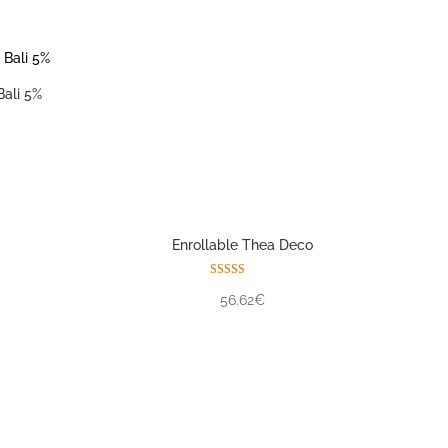
Bali 5%
Enrollable Thea Deco
Valorado con
56.62€
5.00
de 5