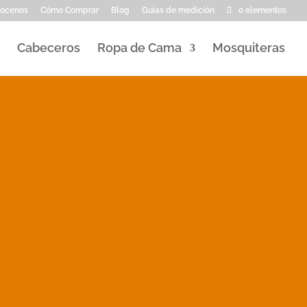
ocenos
Cómo Comprar
Blog
Guías de medición
0 elementos
Cabeceros
Ropa de Cama
Mosquiteras