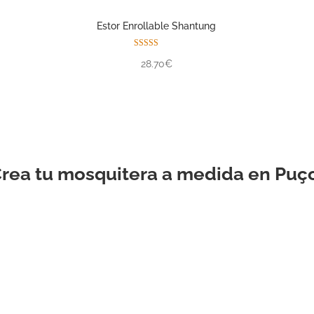
Estor Enrollable Shantung
Valorado con
28.70€
5.00
de 5
rea tu mosquitera a medida en Puç
ESTOR
ENROLLABLE