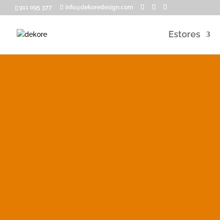
911 095 377
info@dekoredesign.com
Estores