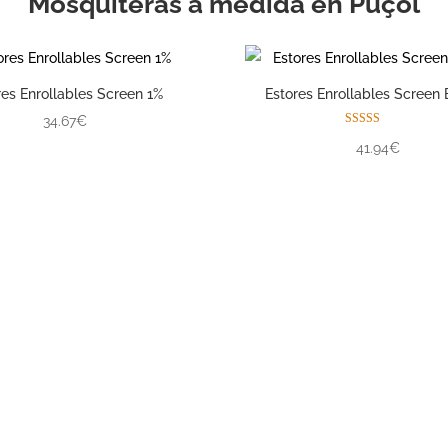
Mosquiteras a medida en Puçol
res Enrollables Screen 1%
Estores Enrollables Screen 
34.67€
Valorado con
41.94€
5.00
de 5