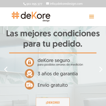
911 095 377
info@dekoredesign.com