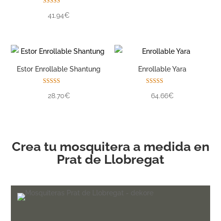
de 5
Valorado con
41.94€
5.00
de 5
Estor Enrollable Shantung
Enrollable Yara
Valorado con
Valorado con
28.70€
64.66€
5.00
5.00
de 5
de 5
Crea tu mosquitera a medida en
Prat de Llobregat