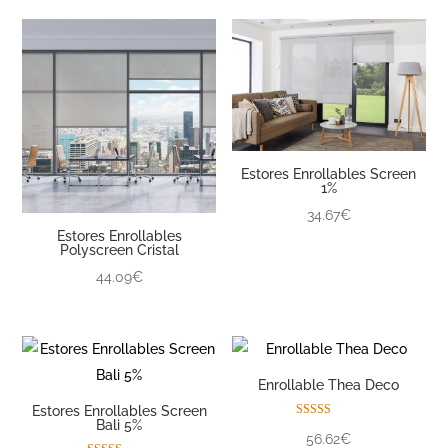
Estores Enrollables Screen
1%
34.67€
Estores Enrollables
Polyscreen Cristal
44.09€
Enrollable Thea Deco
Estores Enrollables Screen
Bali 5%
Valorado con
56.62€
5.00