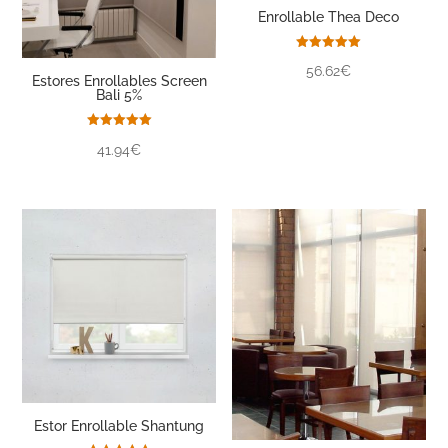
Enrollable Thea Deco
Valorado
56.62€
con
Estores Enrollables Screen
5.00
Bali 5%
de 5
Valorado
41.94€
con
5.00
de 5
Estor Enrollable Shantung