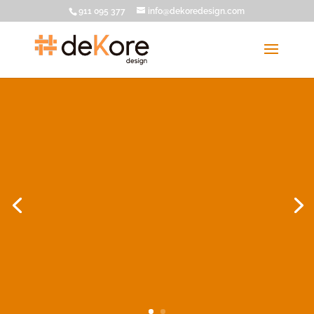
911 095 377
info@dekoredesign.com