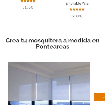
Enrollable Yara
Valorado
28.70€
con
5.00
de 5
Valorado
64.66€
con
5.00
de 5
Crea tu mosquitera a medida en
Ponteareas
EN
V