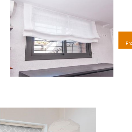
E
PA
Pr