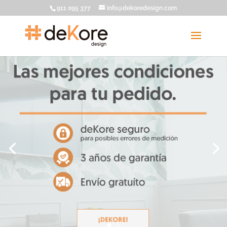
911 095 377
info@dekoredesign.com