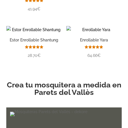
5.00
de 5
Valorado
41.94€
con
5.00
de 5
Estor Enrollable Shantung
Enrollable Yara
Valorado
Valorado
28.70€
64.66€
con
con
5.00
5.00
de 5
de 5
Crea tu mosquitera a medida en
Parets del Vallès