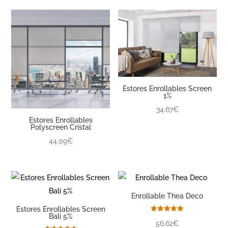
Estores Enrollables Screen
1%
34.67€
Estores Enrollables
Polyscreen Cristal
44.09€
Enrollable Thea Deco
Estores Enrollables Screen
Bali 5%
Valorado
56.62€
con