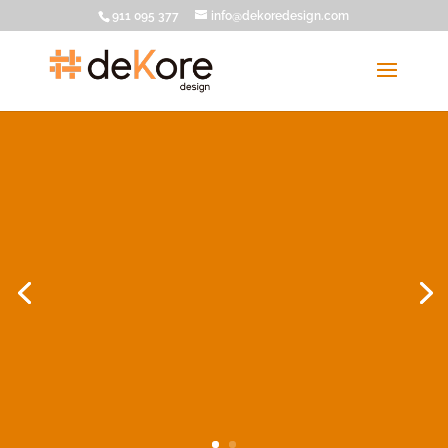
911 095 377
info@dekoredesign.com