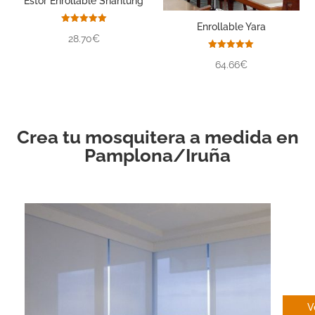
Estor Enrollable Shantung
Enrollable Yara
Valorado
28.70€
con
5.00
de 5
Valorado
64.66€
con
5.00
de 5
Crea tu mosquitera a medida en
Pamplona/Iruña
EN
V