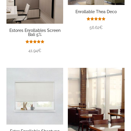
Enrollable Thea Deco
Valorado
56.62€
con
Estores Enrollables Screen
5.00
Bali 5%
de 5
Valorado
41.94€
con
5.00
de 5