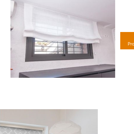
E
PA
Pr