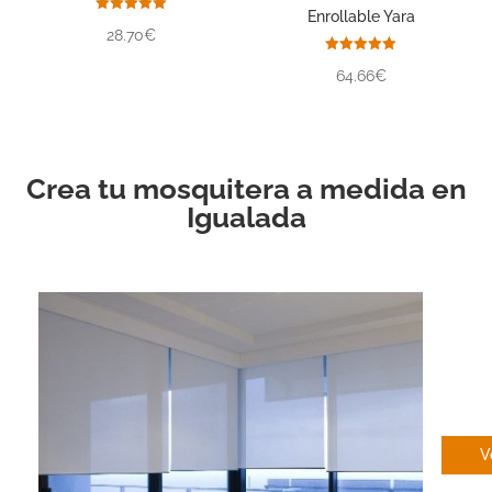
Enrollable Yara
Valorado
28.70€
con
5.00
de 5
Valorado
64.66€
con
5.00
de 5
Crea tu mosquitera a medida en
Igualada
EN
V