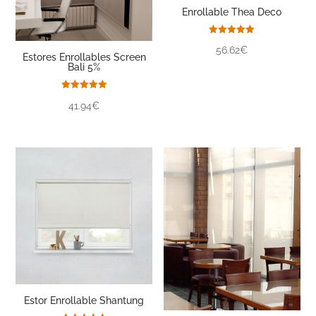
Enrollable Thea Deco
Valorado
56.62€
con
Estores Enrollables Screen
5.00
Bali 5%
de 5
Valorado
41.94€
con
5.00
de 5
Estor Enrollable Shantung