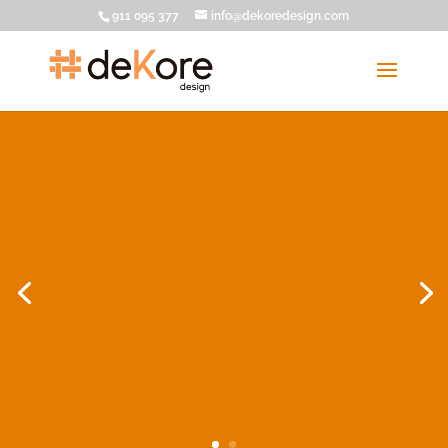
911 095 377
info@dekoredesign.com