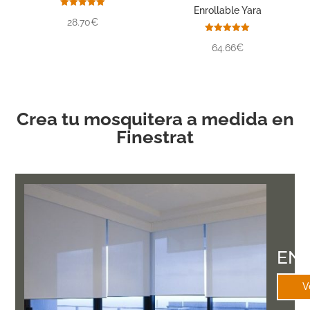
Enrollable Yara
Valorado
28.70€
con
5.00
de 5
Valorado
64.66€
con
5.00
de 5
Crea tu mosquitera a medida en
Finestrat
EN
V