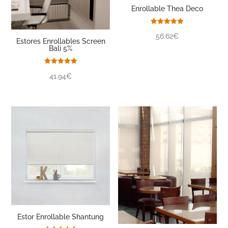
Enrollable Thea Deco
Valorado
56.62€
con
Estores Enrollables Screen
5.00
Bali 5%
de 5
Valorado
41.94€
con
5.00
de 5
Estor Enrollable Shantung