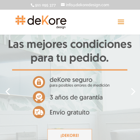
911 095 377
info@dekoredesign.com