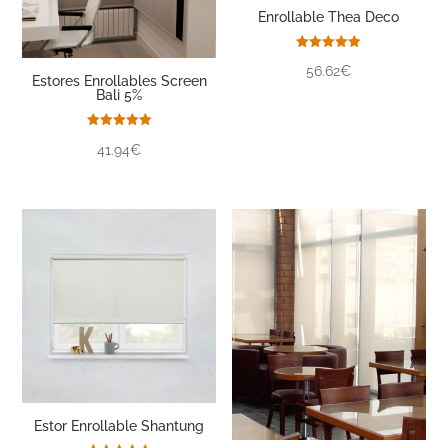
Enrollable Thea Deco
Valorado
56.62€
con
Estores Enrollables Screen
5.00
Bali 5%
de 5
Valorado
41.94€
con
5.00
de 5
Estor Enrollable Shantung