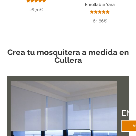
Enrollable Yara
Valorado
28.70€
con
5.00
de 5
Valorado
64.66€
con
5.00
de 5
Crea tu mosquitera a medida en
Cullera
EN
V