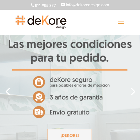
911 095 377
info@dekoredesign.com