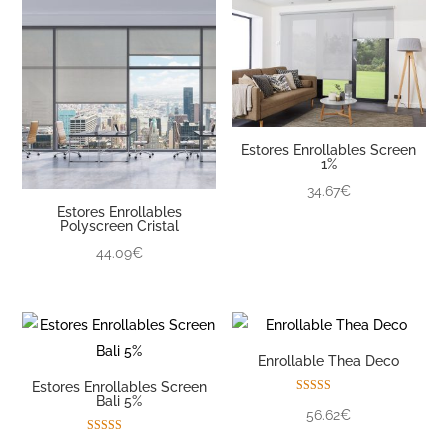
Estores Enrollables Screen
1%
34.67€
Estores Enrollables
Polyscreen Cristal
44.09€
Enrollable Thea Deco
Estores Enrollables Screen
Bali 5%
Valorado con
56.62€
5.00
de 5
Valorado con