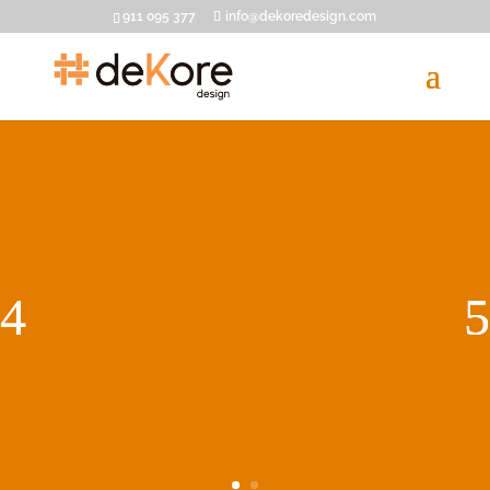
911 095 377
info@dekoredesign.com