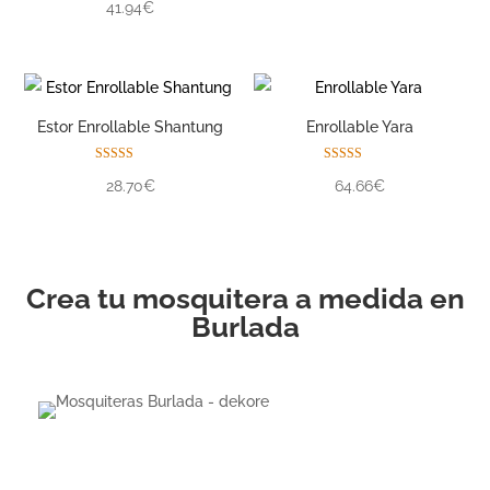
41.94€
5.00
de 5
Estor Enrollable Shantung
Enrollable Yara
Valorado con
Valorado con
28.70€
64.66€
5.00
5.00
de 5
de 5
Crea tu mosquitera a medida en
Burlada