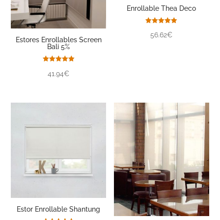
Enrollable Thea Deco
Valorado
56.62€
con
Estores Enrollables Screen
5.00
Bali 5%
de 5
Valorado
41.94€
con
5.00
de 5
Estor Enrollable Shantung