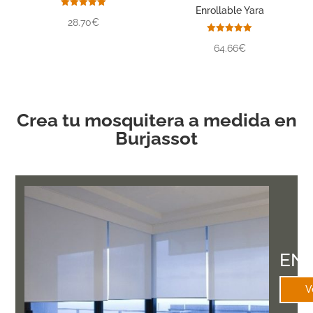
Enrollable Yara
Valorado
28.70€
con
5.00
de 5
Valorado
64.66€
con
5.00
de 5
Crea tu mosquitera a medida en
Burjassot
EN
V