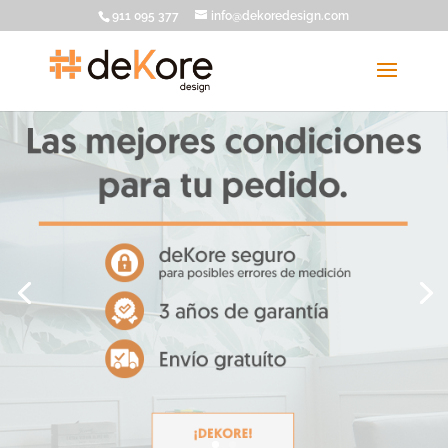
911 095 377
info@dekoredesign.com