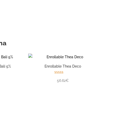
pio consultor personal
na
Bali 5%
Enrollable Thea Deco
Valorado con
56.62€
5.00
de 5