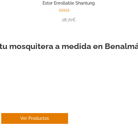
Estor Enrollable Shantung
Valorado con
28.70€
5.00
de 5
 tu mosquitera a medida en Benalm
ESTOR
ENROLLABLE
Ver Productos