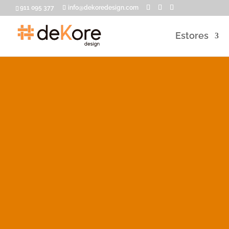
911 095 377
info@dekoredesign.com
Estores