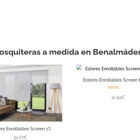
con la ayuda de su pro
experimentado.
osquiteras a medida en Benalmáde
Estores Enrollables Screen 
Valorado con
41.94€
5.00
de 5
res Enrollables Screen 1%
34.67€