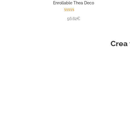
Enrollable Thea Deco
Valorado con
56.62€
5.00
de 5
Crea