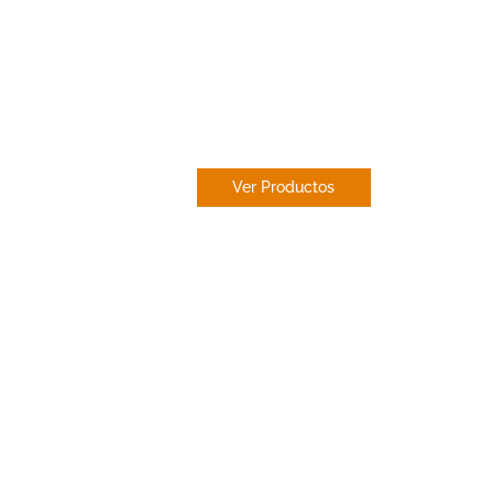
ESTOR
PAQUETO
Ver Productos
uiteras en
na
estores en toda España
pecializados en estores