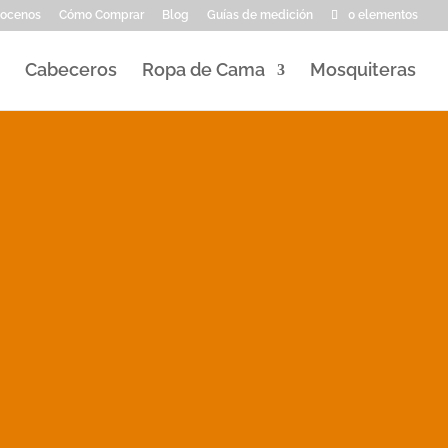
ocenos
Cómo Comprar
Blog
Guías de medición
0 elementos
Cabeceros
Ropa de Cama
Mosquiteras