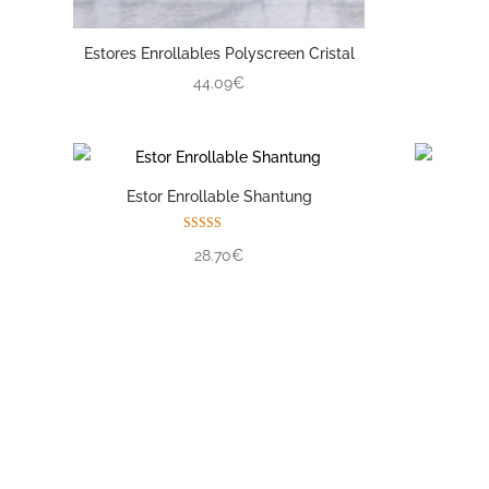
Estores Enrollables Polyscreen Cristal
44.09€
Estor Enrollable Shantung
Valorado con
28.70€
5.00
de 5