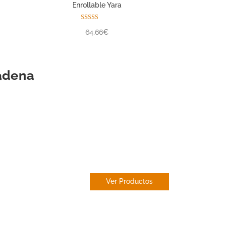
Enrollable Yara
Valorado con
64.66€
5.00
de 5
ádena
CORTINA DE
LAMAS
Ver Productos