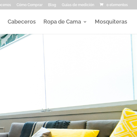
ocenos
Cómo Comprar
Blog
Guías de medición
0 elementos
Cabeceros
Ropa de Cama
Mosquiteras