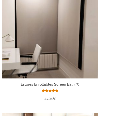
Estores Enrollables Screen Bali 5%
Valorado
41.94€
con
5.00
de 5