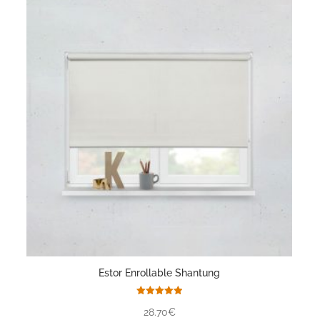
Estor Enrollable Shantung
Valorado
28.70€
con