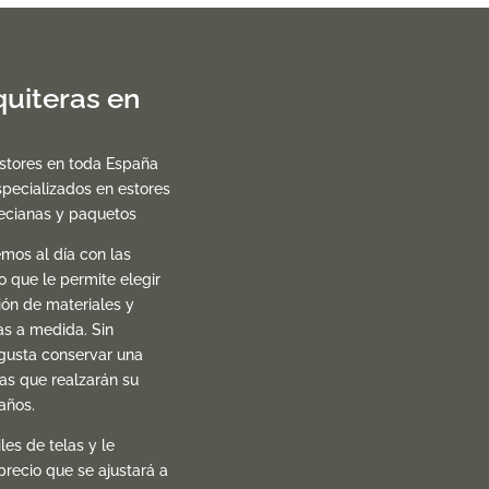
uiteras en
estores en toda España
pecializados en estores
necianas y paquetos
mos al día con las
lo que le permite elegir
ión de materiales y
as a medida. Sin
gusta conservar una
las que realzarán su
años.
es de telas y le
precio que se ajustará a