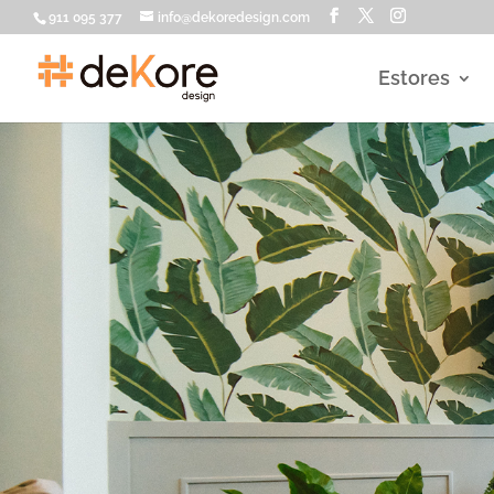
911 095 377
info@dekoredesign.com
Estores