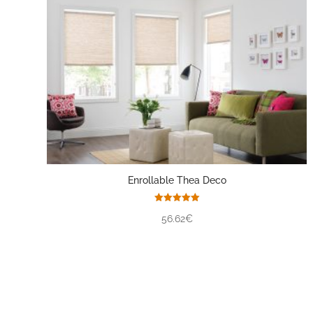
Enrollable Thea Deco
Valorado
56.62€
con
5.00
de 5