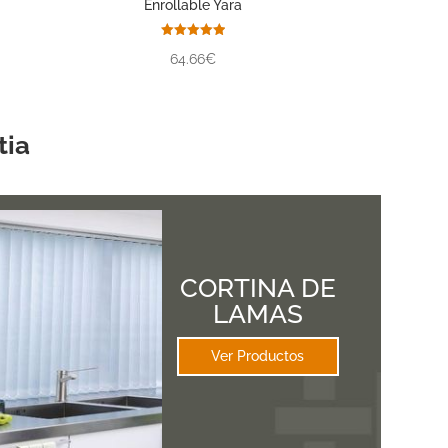
Enrollable Yara
Valorado
64.66€
con
5.00
de 5
tia
CORTINA DE
LAMAS
Ver Productos