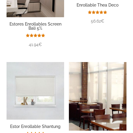
Enrollable Thea Deco
Valorado
56.62€
con
Estores Enrollables Screen
5.00
Bali 5%
de 5
Valorado
41.94€
con
5.00
de 5
Estor Enrollable Shantung