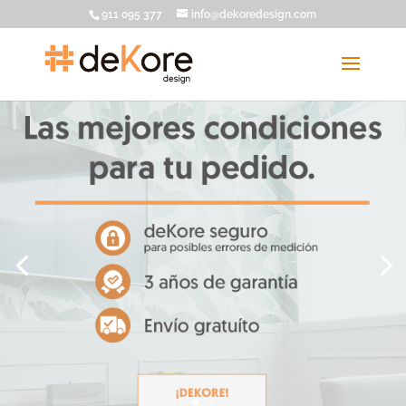
911 095 377
info@dekoredesign.com