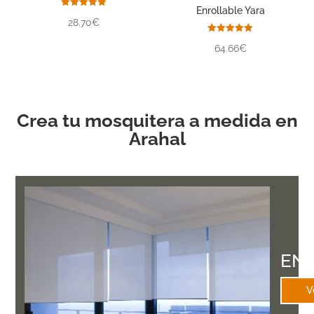
Enrollable Yara
Valorado
28.70€
con
5.00
de 5
Valorado
64.66€
con
5.00
de 5
Crea tu mosquitera a medida en
Arahal
EN
V