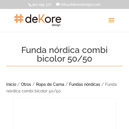
911 095 377
info@dekoredesign.com
Funda nórdica combi
bicolor 50/50
Inicio
/
Otros
/
Ropa de Cama
/
Fundas nórdicas
/ Funda
nórdica combi bicolor 50/50