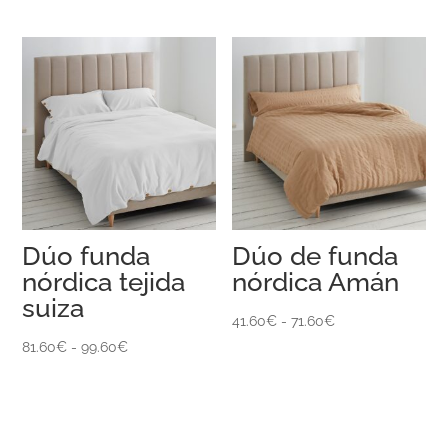
de
hasta
precios:
98.00€
desde
67.40€
hasta
130.60€
Dúo funda
Dúo de funda
nórdica tejida
nórdica Amán
suiza
Rango
41.60
€
-
71.60
€
Rango
de
81.60
€
-
99.60
€
de
precios:
precios:
desde
desde
41.60€