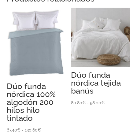
Dúo funda
nórdica tejida
Dúo funda
banús
nórdica 100%
algodón 200
Rango
80.80
€
-
98.00
€
hilos hilo
de
tintado
precios:
desde
Rango
67.40
€
-
130.60
€
80.80€