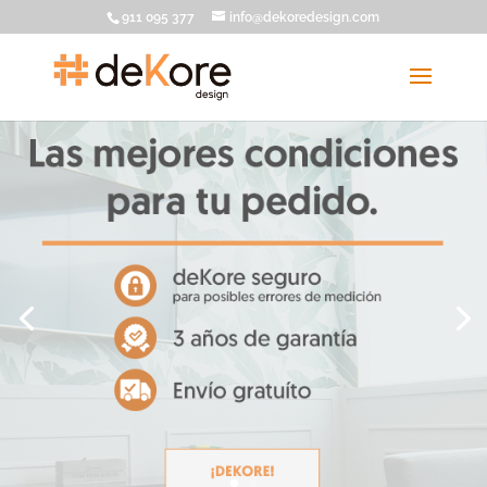
911 095 377
info@dekoredesign.com