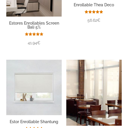
Enrollable Thea Deco
Valorado
56.62€
con
Estores Enrollables Screen
5.00
Bali 5%
de 5
Valorado
41.94€
con
5.00
de 5
Estor Enrollable Shantung