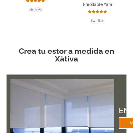
Enrollable Yara
Valorado
28.70€
con
5.00
de 5
Valorado
64.66€
con
5.00
de 5
Crea tu estor a medida en
Xàtiva
EN
V