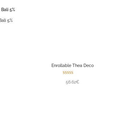
Bali 5%
Enrollable Thea Deco
Valorado con
56.62€
5.00
de 5