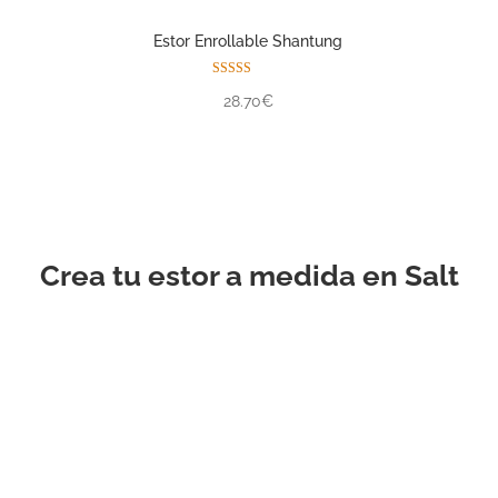
Estor Enrollable Shantung
Valorado con
28.70€
5.00
de 5
Crea tu estor a medida en Salt
ESTOR
ENROLLABLE