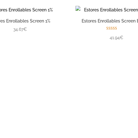
res Enrollables Screen 1%
Estores Enrollables Screen 
34.67€
Valorado con
41.94€
5.00
de 5