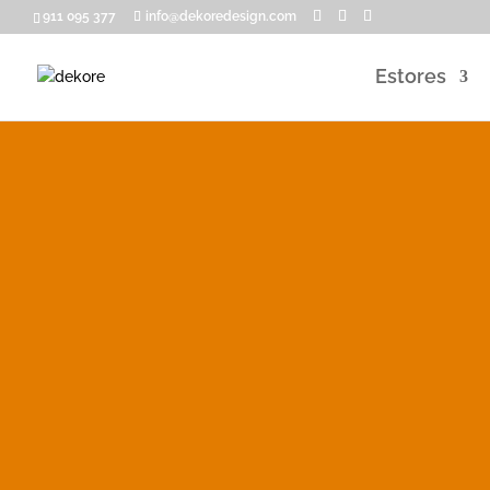
911 095 377
info@dekoredesign.com
Estores