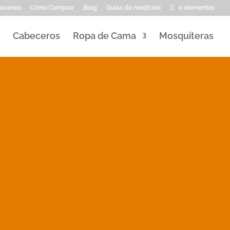
ocenos
Cómo Comprar
Blog
Guías de medición
0 elementos
Cabeceros
Ropa de Cama
Mosquiteras