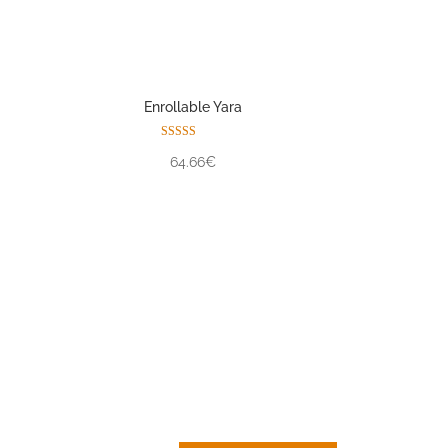
Enrollable Yara
Valorado con
64.66€
5.00
de 5
CORTINA DE
LAMAS