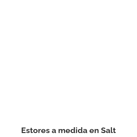
Nuestra gama cubre mil
permitirá elegir con un 
la mayoría de los pres
Al elegir estores hecha
si desea tener encabeza
ojales o bucles, tela a ra
barra, cenefa o cenefa, 
estampada, sujeta o at
tomar una decisión rel
estas y todas las demá
con la ayuda de su pro
experimentado.
Estores a medida en Salt