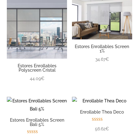
Estores Enrollables Screen
1%
34.67€
Estores Enrollables
Polyscreen Cristal
44.09€
Enrollable Thea Deco
Estores Enrollables Screen
Bali 5%
Valorado con
56.62€
5.00
de 5
Valorado con