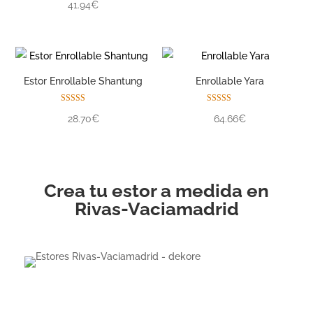
41.94€
5.00
de 5
Estor Enrollable Shantung
Enrollable Yara
Valorado con
Valorado con
28.70€
64.66€
5.00
5.00
de 5
de 5
Crea tu estor a medida en
Rivas-Vaciamadrid