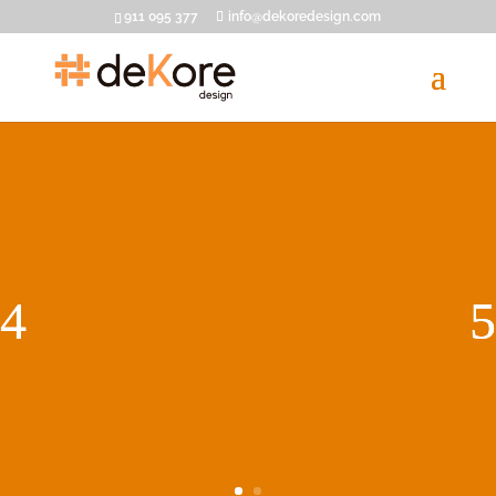
911 095 377
info@dekoredesign.com