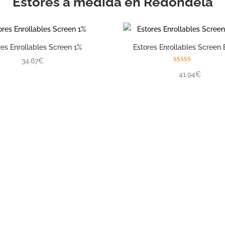
Estores a medida en Redondela
res Enrollables Screen 1%
Estores Enrollables Screen 
34.67€
Valorado con
41.94€
5.00
de 5