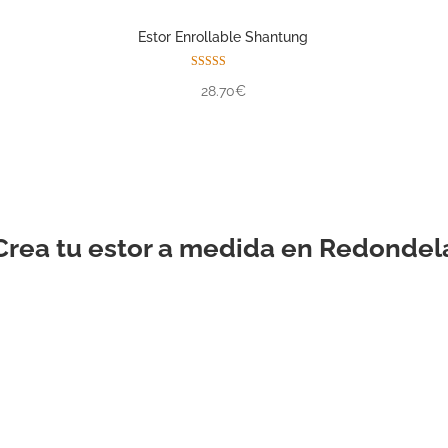
Estor Enrollable Shantung
Valorado con
28.70€
5.00
de 5
Crea tu estor a medida en Redondel
ESTOR
ENROLLABLE