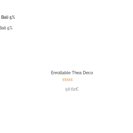
Bali 5%
Enrollable Thea Deco
Valorado con
56.62€
5.00
de 5