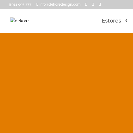
911 095 377
info@dekoredesign.com
Estores