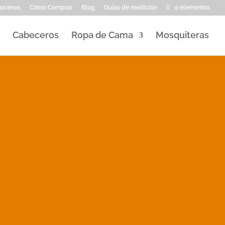
ocenos
Cómo Comprar
Blog
Guías de medición
0 elementos
Cabeceros
Ropa de Cama
Mosquiteras