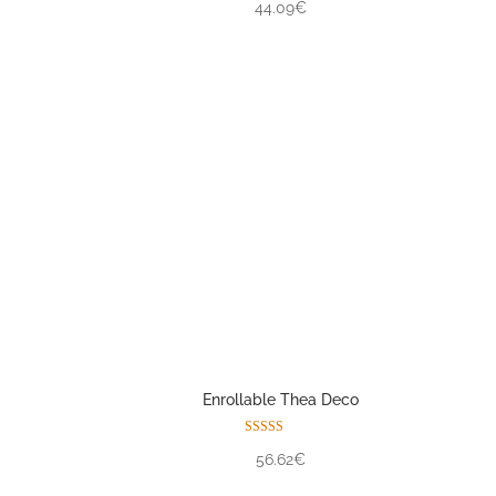
44.09€
Enrollable Thea Deco
Valorado con
56.62€
5.00
de 5