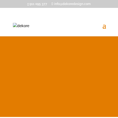
911 095 377
info@dekoredesign.com