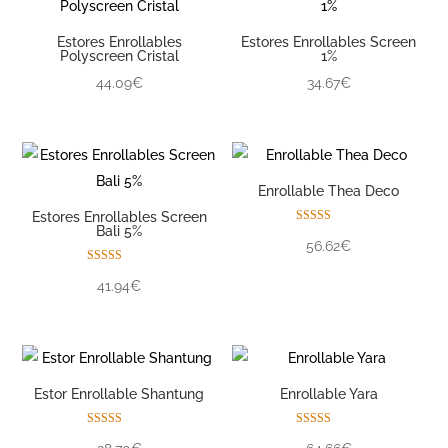
Estores Enrollables
Estores Enrollables Screen
Polyscreen Cristal
1%
44.09€
34.67€
Enrollable Thea Deco
Estores Enrollables Screen
Bali 5%
Valorado con
56.62€
5.00
de 5
Valorado con
41.94€
5.00
de 5
Estor Enrollable Shantung
Enrollable Yara
Valorado con
Valorado con