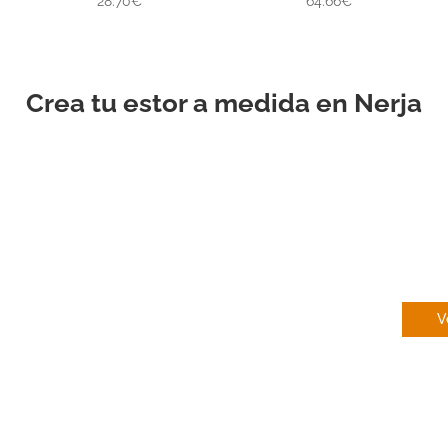
28.70€
64.66€
5.00
5.00
de 5
de 5
Crea tu estor a medida en Nerja
EN
V