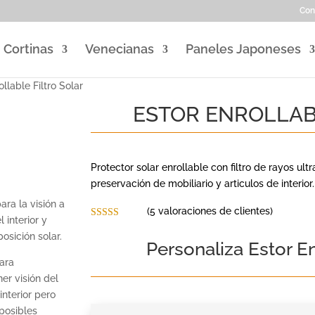
Con
Cortinas
Venecianas
Paneles Japoneses
llable Filtro Solar
ESTOR ENROLLAB
Protector solar enrollable con filtro de rayos ultr
preservación de mobiliario y articulos de interior.
ara la visión a
(
5
valoraciones de clientes)
 interior y
Valorado con
osición solar.
5.00
de 5 en
Personaliza Estor En
base a
valoraciones
ara
de clientes
er visión del
interior pero
 posibles