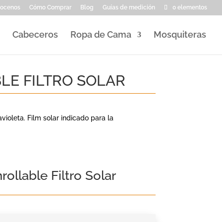
ocenos
Cómo Comprar
Blog
Guías de medición
0 elementos
Cabeceros
Ropa de Cama
Mosquiteras
LE FILTRO SOLAR
avioleta. Film solar indicado para la
rollable Filtro Solar