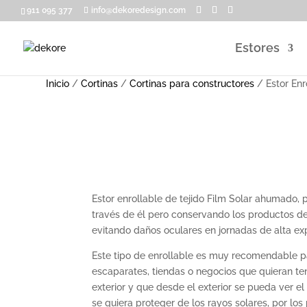
911 095 377
info@dekoredesign.com
Estores
Inicio
/
Cortinas
/
Cortinas para constructores
/ Estor Enro
Estor enrollable de tejido Film Solar ahumado, p
través de él pero conservando los productos del
evitando daños oculares en jornadas de alta exp
Este tipo de enrollable es muy recomendable p
escaparates, tiendas o negocios que quieran ten
exterior y que desde el exterior se pueda ver el 
se quiera proteger de los rayos solares, por los