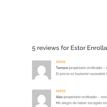
5 reviews for
Estor Enrolla
Valorado con
Tamara
(propietario verificado)
–
5
de 5
El precio es bastante razonable 
Valorado con
Alex
(propietario verificado)
–
nov
5
de 5
Me alegro de haber escogido este