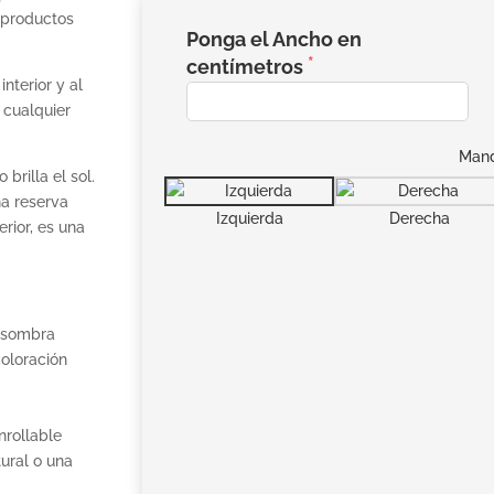
 productos
Ponga el Ancho en
centímetros
nterior y al
 cualquier
Man
brilla el sol.
na reserva
Izquierda
Derecha
rior, es una
a sombra
coloración
nrollable
tural o una