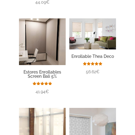
44.09€
Enrollable Thea Deco
Valorado
56.62€
Estores Enrollables
con
Screen Bali 5%
5.00
de 5
Valorado
41.94€
con
5.00
de 5