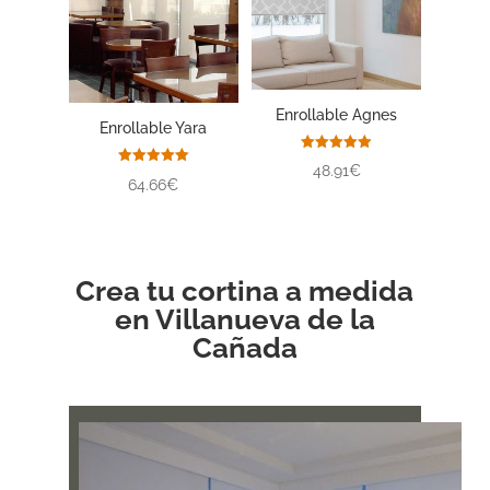
Enrollable Agnes
Enrollable Yara
Valorado
48.91€
con
Valorado
64.66€
5.00
con
de 5
5.00
de 5
Crea tu cortina a medida
en Villanueva de la
Cañada