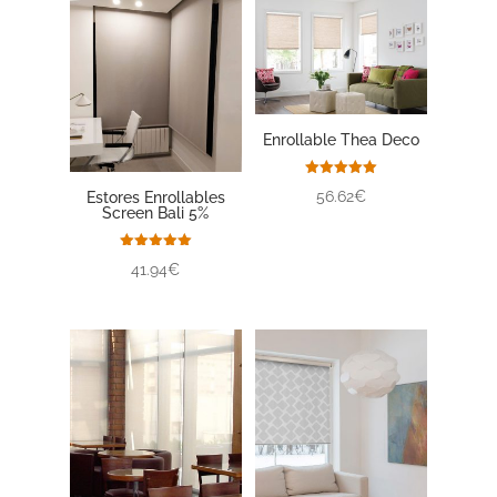
Enrollable Thea Deco
Valorado
56.62€
Estores Enrollables
con
Screen Bali 5%
5.00
de 5
Valorado
41.94€
con
5.00
de 5