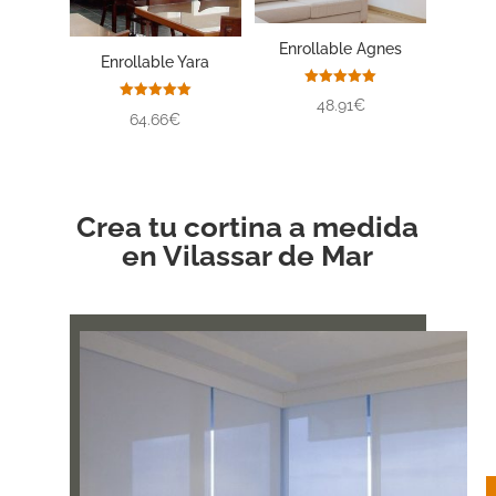
Enrollable Agnes
Enrollable Yara
Valorado
48.91€
con
Valorado
64.66€
5.00
con
de 5
5.00
de 5
Crea tu cortina a medida
en Vilassar de Mar