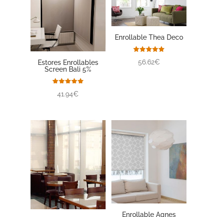
Enrollable Thea Deco
Valorado
56.62€
Estores Enrollables
con
Screen Bali 5%
5.00
de 5
Valorado
41.94€
con
5.00
de 5
Enrollable Agnes