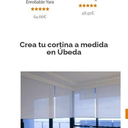
Enrollable Yara
Valorado
48.91€
con
Valorado
64.66€
5.00
con
de 5
5.00
de 5
Crea tu cortina a medida
en Úbeda