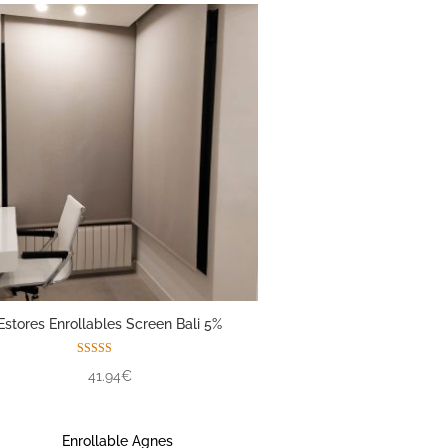
Estores Enrollables Screen Bali 5%
Valorado con
41.94€
5.00
de 5