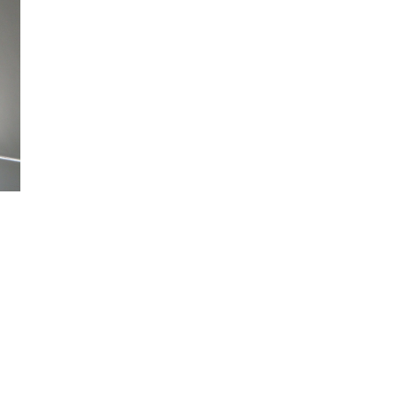
Campell
Dekore distribuy
cortinas en toda
España desde 20
Estamos
especializados e
cortinas a medid
hechas a medida
estores, venecia
paquetos
En Dekore nos
mantenemos al d
con las últimas t
y estilos, lo que l
permite elegir en
una nueva selec
de materiales y
diseños para sus