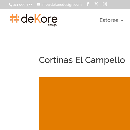
911 095 377
info@dekoredesign.com
Estores
Cortinas El Campello