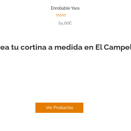
Enrollable Yara
Valorado con
64.66€
5.00
de 5
ea tu cortina a medida en El Campe
ESTOR
ENROLLABLE
Ver Productos