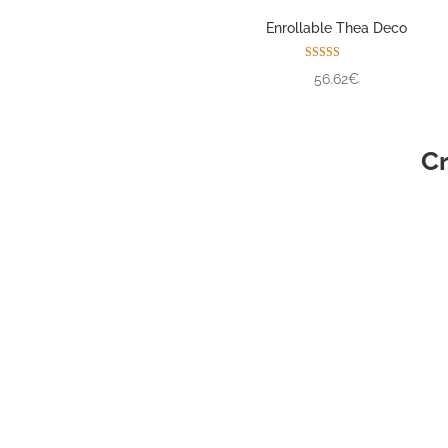
Enrollable Thea Deco
Valorado con
56.62€
5.00
de 5
Cr