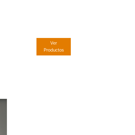
PANEL
JAPONES
Ver
Productos
Dekore
Cortinas
El