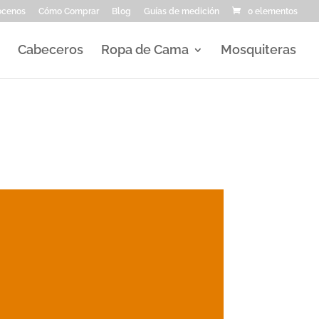
ocenos
Cómo Comprar
Blog
Guías de medición
0 elementos
Cabeceros
Ropa de Cama
Mosquiteras