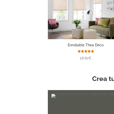
Enrollable Thea Deco
Valorado
56.62€
con
5.00
de 5
Crea t