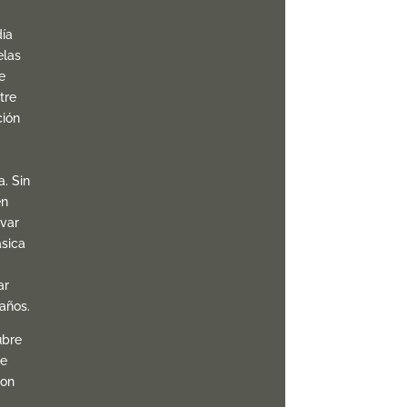
ía
elas
e
tre
ción
. Sin
én
var
ásica
ar
años.
ubre
le
con