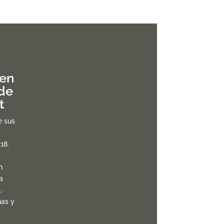
 en
de
t
e sus
18.
n
a
,
nas y