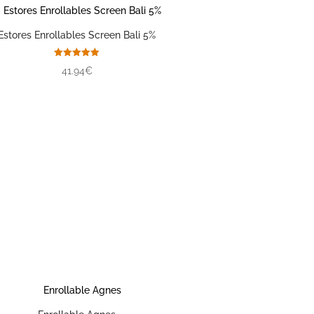
Estores Enrollables Screen Bali 5%
Valorado
41.94€
con
5.00
de 5