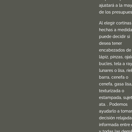
ajustará a la may
de los presupues
Al elegir cortinas
hechas a medida
puede decidir si
desea tener
encabezados de
lápiz, pinzas, oja
bucles, tela a ray
lunares o lisa, rie
barra, cenefa o
cenefa, gasa lisa
texturizada o
estampada, sujet
ata. . Podemos
ayudarlo a toma
decisión relajada
informada entre 
y todas las dem