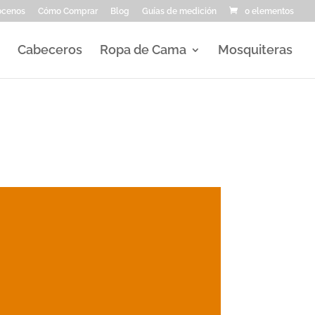
ocenos
Cómo Comprar
Blog
Guías de medición
0 elementos
Cabeceros
Ropa de Cama
Mosquiteras