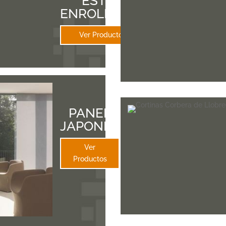
ESTOR
ENROLLABLE
Ver Productos
PANEL
JAPONES
Ver
Productos