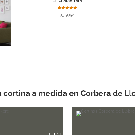
Enrollable Yara
Valorado
64.66€
con
5.00
de 5
u cortina a medida en Corbera de Ll