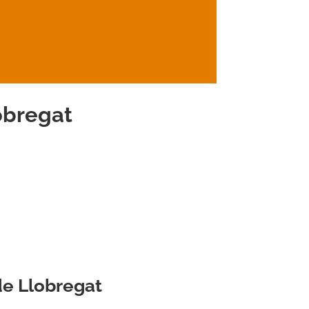
obregat
de Llobregat