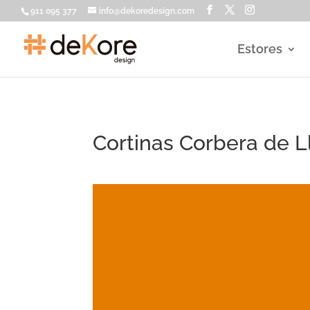
911 095 377
info@dekoredesign.com
Estores
Cortinas Corbera de L