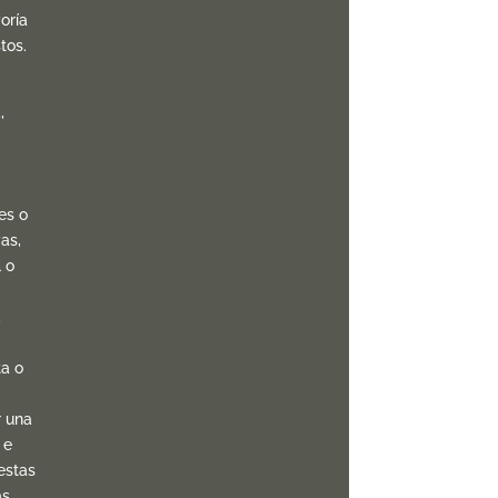
oría
tos.
,
les o
as,
l o
,
a o
r una
 e
estas
ás