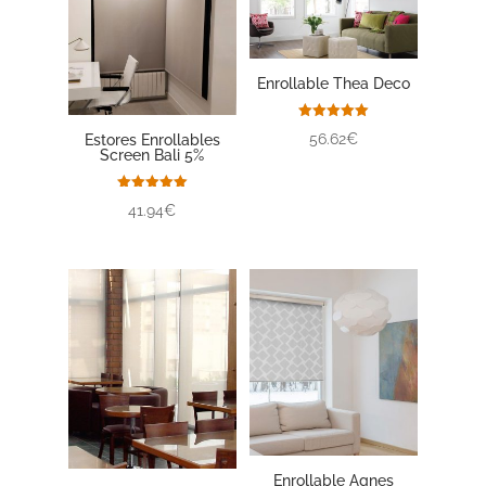
Enrollable Thea Deco
Valorado
56.62€
Estores Enrollables
con
Screen Bali 5%
5.00
de 5
Valorado
41.94€
con
5.00
de 5
Enrollable Agnes