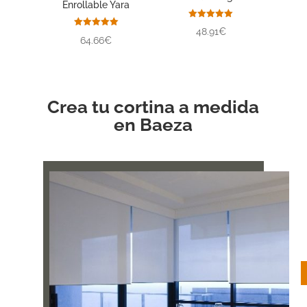
Enrollable Yara
Valorado
48.91€
con
Valorado
64.66€
5.00
con
de 5
5.00
de 5
Crea tu cortina a medida
en Baeza