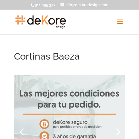
911 095 377
info@dekoredesign.com
Cortinas Baeza