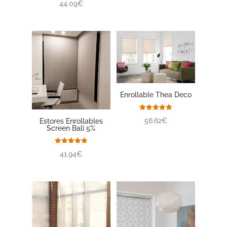
44.09€
Enrollable Thea Deco
Valorado
56.62€
Estores Enrollables
con
Screen Bali 5%
5.00
de 5
Valorado
41.94€
con
5.00
de 5