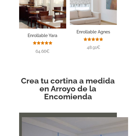
Enrollable Agnes
Enrollable Yara
Valorado
48.91€
con
Valorado
64.66€
5.00
con
de 5
5.00
de 5
Crea tu cortina a medida
en Arroyo de la
Encomienda