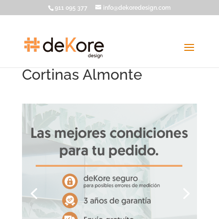
911 095 377
info@dekoredesign.com
Cortinas Almonte