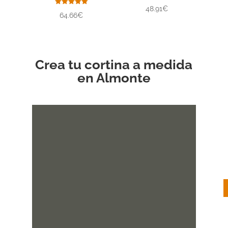
Valorado
48.91€
con
Valorado
64.66€
5.00
con
de 5
5.00
de 5
Crea tu cortina a medida
en Almonte