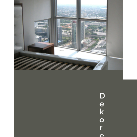
D
e
k
o
r
e