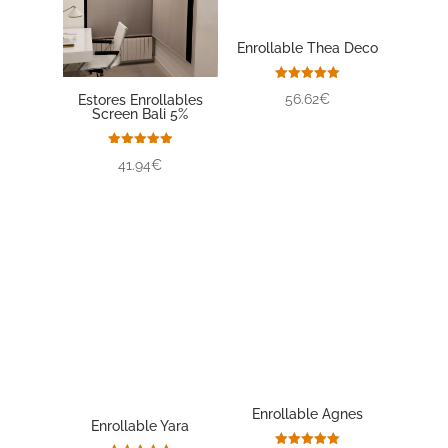
Enrollable Thea Deco
Valorado
56.62€
Estores Enrollables
con
Screen Bali 5%
5.00
de 5
Valorado
41.94€
con
5.00
de 5
Enrollable Agnes
Enrollable Yara