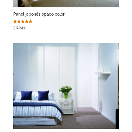
Panel japonés opaco color
Valorado
56.24€
con
5.00
de 5