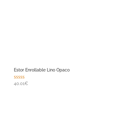
Estor Enrollable Lino Opaco
Valorado con
40.01€
5.00
de 5