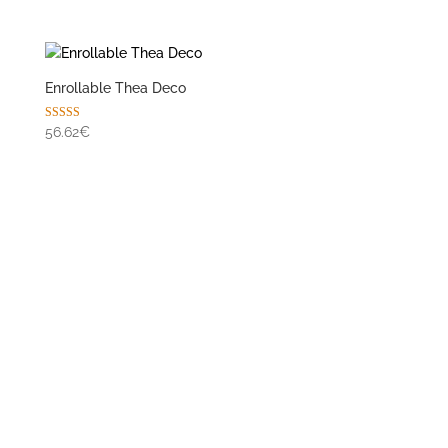
de 5
Enrollable Thea Deco
Valorado con
56.62€
5.00
de 5