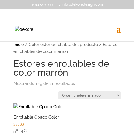
911 095 377
info@dekoredesign.com
Inicio
/ Color estor enrollable del producto / Estores
enrollables de color marrón
Estores enrollables de
color marrón
Mostrando 1–9 de 11 resultados
Enrollable Opaco Color
Valorado con
58.14€
5.00