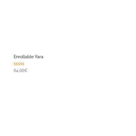
Enrollable Yara
Valorado con
64.66€
5.00
de 5