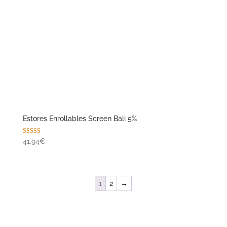
Estores Enrollables Screen Bali 5%
Valorado con
41.94€
5.00
de 5
1
2
→