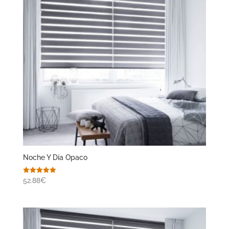
Noche Y Día Opaco
Valorado
52.88€
con
5.00
de 5