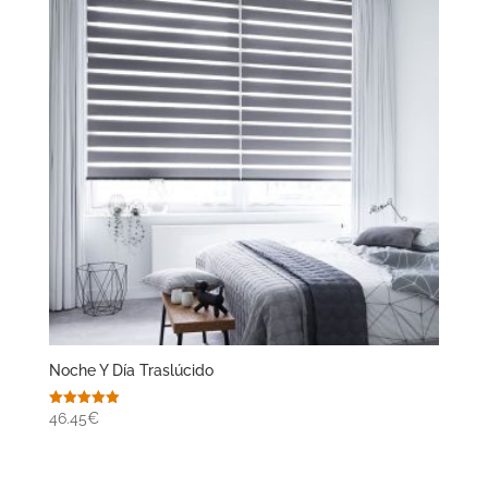
Noche Y Día Traslúcido
Valorado
46.45€
con
5.00
de 5