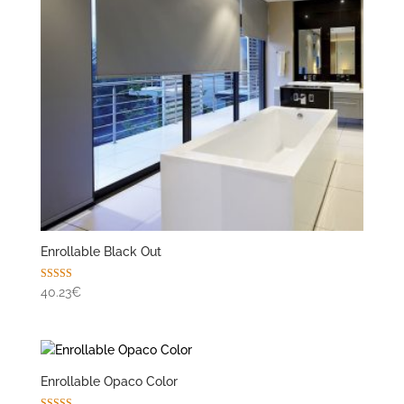
Enrollable Black Out
Valorado con
40.23€
5.00
de 5
Enrollable Opaco Color