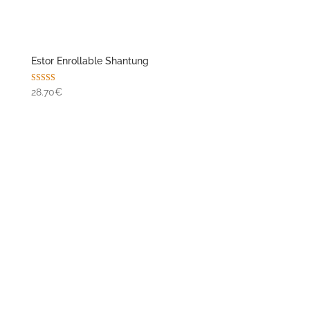
Estor Ventana Dekoluz Opaco
74.92€