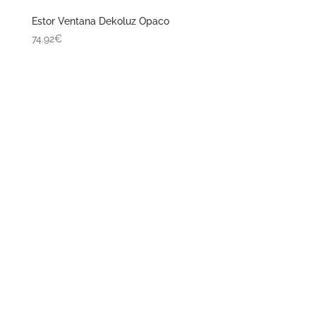
Estor Ventana Dekoluz Traslucido
32.99€
1
2
→
ACERCA DE NOSOTROS