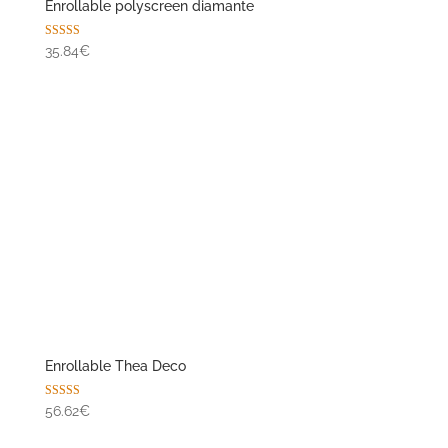
Enrollable Thea Deco
Valorado con
56.62€
5.00
de 5