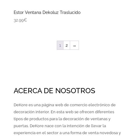
DeKore es una página web de comercio electrónico de
decoración interior. En esta web se ofrecen diferentes
tipos de productos para la decoración de ventanas y
puertas. DeKore nace con la intención de llevar la
experiencia en el sector a una forma de venta novedosa y
necesaria, consiguiendo dar impulso y completar aquellos
nichos de mercado que ven la tienda de decoración como
algo tradicional y estático
Dekore Design – España
info@dekoredesign.com
911 095 377
DEKORE
Quiénes somos