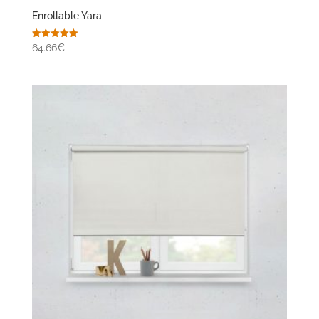
Enrollable Yara
Valorado
64.66€
con
5.00
de 5