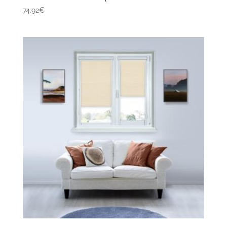
74.92€