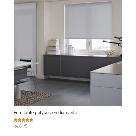
Enrollable polyscreen diamante
Valorado
35.84€
con
5.00