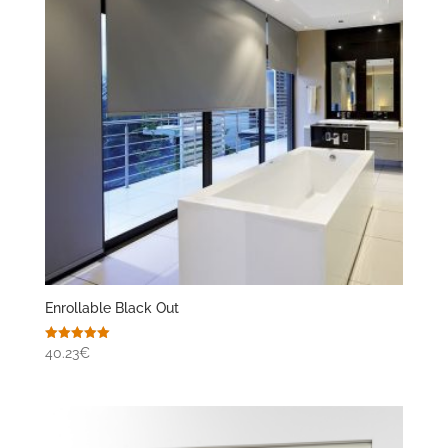
Enrollable Black Out
Valorado
40.23€
con
5.00
de 5