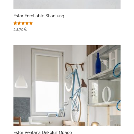
Estor Enrollable Shantung
Valorado
28.70€
con
5.00
de 5
Estor Ventana Dekoluz Opaco