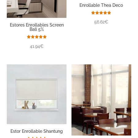
Enrollable Thea Deco
Valorado
56.62€
con
Estores Enrollables Screen
5.00
Bali 5%
de 5
Valorado
41.94€
con
5.00
de 5
Estor Enrollable Shantung