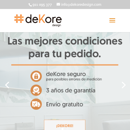
911 095 377
info@dekoredesign.com