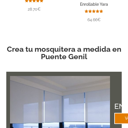
Enrollable Yara
Valorado
28.70€
con
5.00
de 5
Valorado
64.66€
con
5.00
de 5
Crea tu mosquitera a medida en
Puente Genil
EN
V