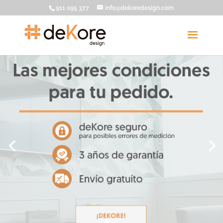
911 095 377
info@dekoredesign.com