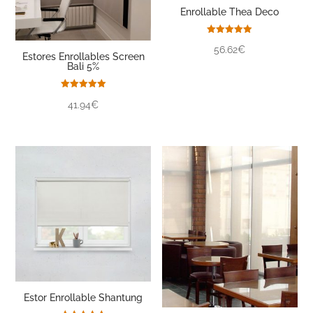
Enrollable Thea Deco
Valorado
56.62€
con
Estores Enrollables Screen
5.00
Bali 5%
de 5
Valorado
41.94€
con
5.00
de 5
Estor Enrollable Shantung