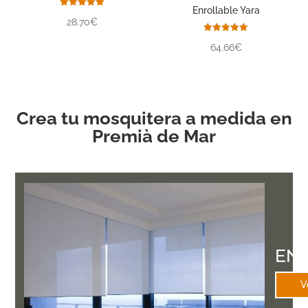
Enrollable Yara
Valorado
28.70€
con
5.00
de 5
Valorado
64.66€
con
5.00
de 5
Crea tu mosquitera a medida en
Premià de Mar
EN
V